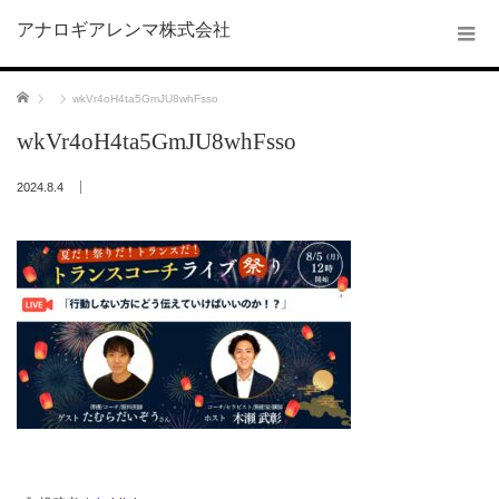
アナロギアレンマ株式会社
ホーム
wkVr4oH4ta5GmJU8whFsso
wkVr4oH4ta5GmJU8whFsso
2024.8.4