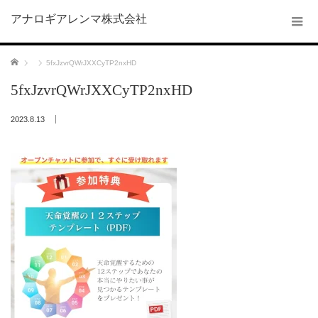
アナロギアレンマ株式会社
ホーム
5fxJzvrQWrJXXCyTP2nxHD
5fxJzvrQWrJXXCyTP2nxHD
2023.8.13