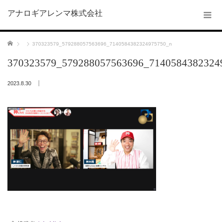
アナロギアレンマ株式会社
ホーム
370323579_579288057563696_7140584382324975750_n
370323579_579288057563696_7140584382324
2023.8.30