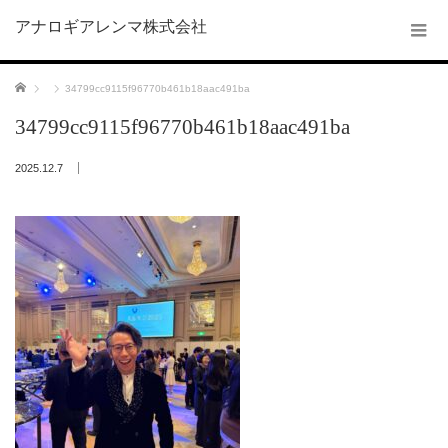
アナロギアレンマ株式会社
ホーム
34799cc9115f96770b461b18aac491ba
34799cc9115f96770b461b18aac491ba
2025.12.7